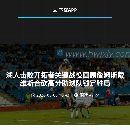
下载APP
湖人击败开拓者关键战役回顾詹姆斯戴
维斯合砍高分助球队锁定胜局
2026-05-08 16:43
阅读 47 次