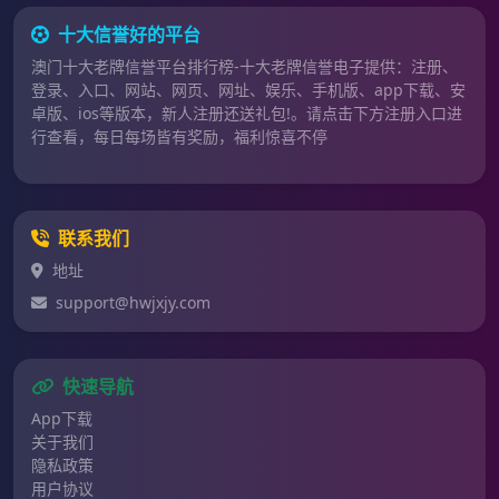
十大信誉好的平台
澳门十大老牌信誉平台排行榜-十大老牌信誉电子提供：注册、
登录、入口、网站、网页、网址、娱乐、手机版、app下载、安
卓版、ios等版本，新人注册还送礼包!。请点击下方注册入口进
行查看，每日每场皆有奖励，福利惊喜不停
联系我们
地址
support@hwjxjy.com
快速导航
App下载
关于我们
隐私政策
用户协议