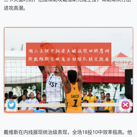
进攻高潮。
戴维斯在内线展现统治级表现，全场18投10中效率极高。他